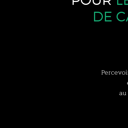
POUR
L
DE C
Percevoir
au