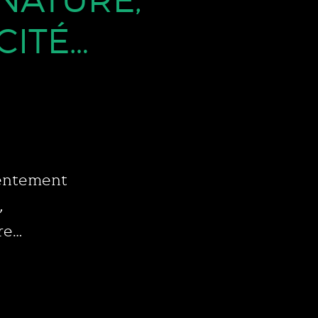
NATURE,
CITÉ…
 lentement
,
re…