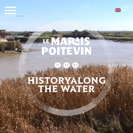
Open menu
HISTORY
ALONG
THE WATER